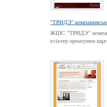
"ТРИДЭ" компаниясы
ЖШС "ТРИДЭ" компани
есіктер орнатумен шұ
Ақпараттық қауіпсіздік шеңберінде
қарқынды дамып жатырған
компаниялардың бірі болып саналады.