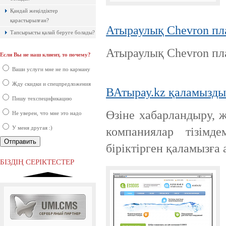
Қандай жеңілдіктер
қарастырылған?
Атыраулық Chevron пл
Тапсырысты қалай беруге болады?
Атыраулық Chevron пл
Если Вы не наш клиент, то почему?
Ақпараттық қауіпсіздік шеңберінде
қарқынды дамып жатырған
Ваши услуги мне не по карману
компаниялардың бірі болып саналады.
Жду скидки и спецпредложения
ВАтырау.kz қаламызды
Пишу техспецификацию
Өзіне хабарландыру, 
Не уверен, что мне это надо
У меня другая :)
компаниялар тізімд
біріктірген қаламызғ
Ресей нарығында бірінші орында
тұрған ірі компаниялардың бірі.
БІЗДІҢ СЕРІКТЕСТЕР