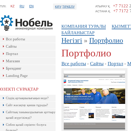
+7 7122
2
KZ
RU
EN
ТIЛI:
АТЫРАУ Қ.
КІРУ
ТІРКЕЛУ
+7 7172
7
АСТАНА Қ.
КОМПАНИЯ ТУРАЛЫ
ҚЫЗМЕТ
БАЙЛАНЫСТАР
Негізгі
»
Портфолио
Все работы
Сайты
Портфолио
Портал
Магазин
Все работы
-
Сайты
-
Портал
-
М
Брендинг
Landing Page
ӨЗЕКТІ СҰРАҚТАР
Ресейлік ТаймВеб компаниясының
Сіздің артықшылығыңыз неде?
керемет хостингі. Жылдармен
тексерілген! Кепілдік береміз! Сізге
Сайт жасақтау қанша тұрады?
ұнайтыны анық, қазір байқап көр!
Сайттың танымалдылығын арттыру
қалай жүргізіледі?
Сізбен қалай серіктес болуға
болады?