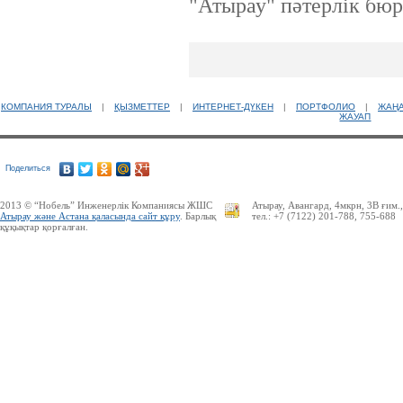
"Атырау" пәтерлік бюр
КОМПАНИЯ ТУРАЛЫ
|
ҚЫЗМЕТТЕР
|
ИНТЕРНЕТ-ДҮКЕН
|
ПОРТФОЛИО
|
ЖАҢ
ЖАУАП
Поделиться
2013 © “Нобель” Инженерлік Компаниясы ЖШС
Атырау, Авангард, 4мкрн, 3В ғим.
Атырау және Астана қаласында сайт құру
. Барлық
тел.: +7 (7122) 201-788, 755-688
құқықтар қорғалған.