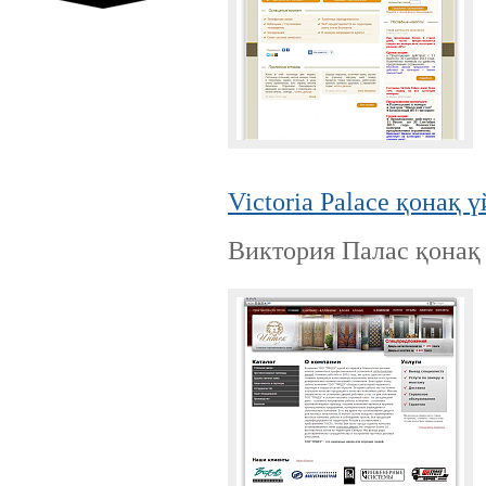
Ресей нарығында бірінші орында
тұрған ірі компаниялардың бірі.
Victoria Palace қонақ 
Виктория Палас қонақ 
UMI.CMS — сапасы жағынан ең
бірінші және ғаламторда
танымалдығы жағынан екінші
орындағы жедел әрі ыңғайлы
сайттарды басқару жүйесі
Ресейлік ТаймВеб компаниясының
керемет хостингі. Жылдармен
тексерілген! Кепілдік береміз! Сізге
ұнайтыны анық, қазір байқап көр!