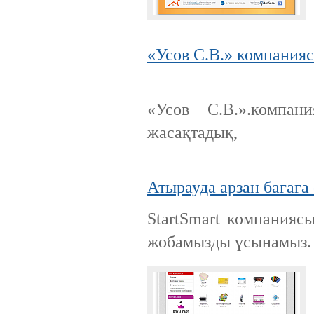
«Усов С.В.» компания
«Усов С.В.».компан
жасақтадық,
Атырауда арзан бағаға
StartSmart компанияс
жобамызды ұсынамыз.