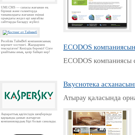
UMI.CMS — сапасы жағынан ең
бірінші және ғаламторда
танымалдығы жағынан екінші
орындағы жедел әрі ыңғайлы
сайттарды басқару жүйесі
Ресейлік ТаймВеб компаниясының
керемет хостингі. Жылдармен
ECODOS компаниясын
тексерілген! Кепілдік береміз! Сізге
ұнайтыны анық, қазір байқап көр!
ECODOS компаниясы са
Вкуснотека асханасын
Атырау қаласында орн
Ақпараттық қауіпсіздік шеңберінде
қарқынды дамып жатырған
компаниялардың бірі болып саналады.