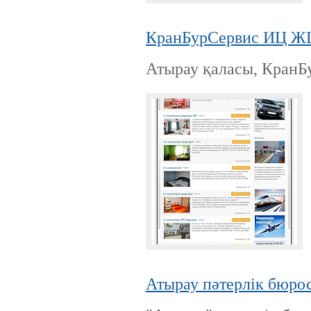
КранБурСервис ИЦ ЖШ
Атырау қаласы, КранБ
Атырау пәтерлік бюро