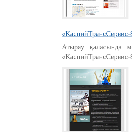
«КаспийТрансСервис-
Атырау қаласында м
«КаспийТрансСервис-