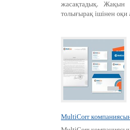
жасақтадық. Жақын 
толығырақ ішінен оқи 
MultiCorr компаниясы
MultiCorr компаниясын