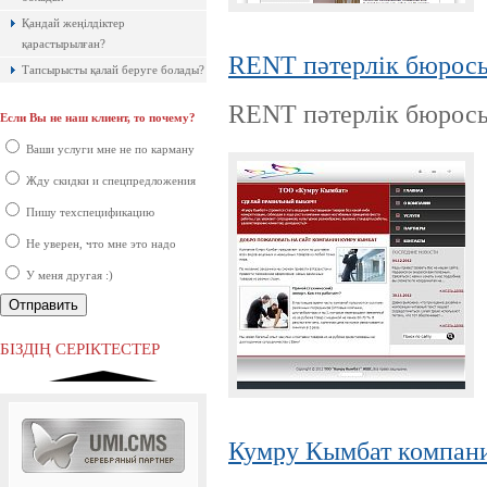
Қандай жеңілдіктер
қарастырылған?
RENT пәтерлік бюросы
Тапсырысты қалай беруге болады?
RENT пәтерлік бюросы
Если Вы не наш клиент, то почему?
Ақпараттық қауіпсіздік шеңберінде
қарқынды дамып жатырған
Ваши услуги мне не по карману
компаниялардың бірі болып саналады.
Жду скидки и спецпредложения
Пишу техспецификацию
Не уверен, что мне это надо
У меня другая :)
Ресей нарығында бірінші орында
тұрған ірі компаниялардың бірі.
БІЗДІҢ СЕРІКТЕСТЕР
Кумру Кымбат компани