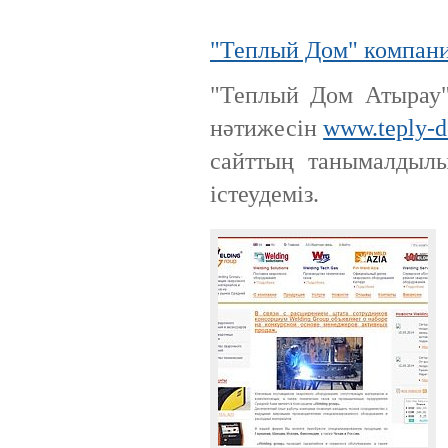
"Теплый Дом" компан
"Теплый Дом Атырау"
нәтижесін
www.teply-
сайттың танымалдыл
істеудеміз.
Ақпараттық қауіпсіздік шеңберінде
қарқынды дамып жатырған
компаниялардың бірі болып саналады.