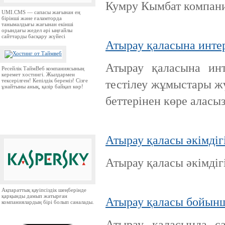
Кумру Кымбат компани
UMI.CMS — сапасы жағынан ең
бірінші және ғаламторда
танымалдығы жағынан екінші
орындағы жедел әрі ыңғайлы
сайттарды басқару жүйесі
Атырау қаласына инте
Атырау қаласына инт
Ресейлік ТаймВеб компаниясының
керемет хостингі. Жылдармен
тексерілген! Кепілдік береміз! Сізге
тестілеу жұмыстары ж
ұнайтыны анық, қазір байқап көр!
беттерінен көре аласыз
Атырау қаласы әкімдіг
Атырау қаласы әкімдіг
Ақпараттық қауіпсіздік шеңберінде
қарқынды дамып жатырған
Атырау қаласы бойынш
компаниялардың бірі болып саналады.
Атырау қаласында с