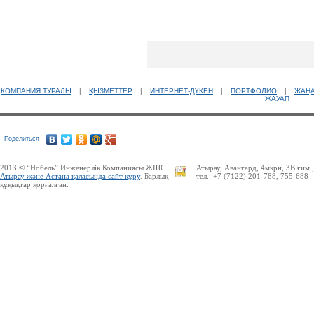
КОМПАНИЯ ТУРАЛЫ
|
ҚЫЗМЕТТЕР
|
ИНТЕРНЕТ-ДҮКЕН
|
ПОРТФОЛИО
|
ЖАҢ
ЖАУАП
Поделиться
2013 © “Нобель” Инженерлік Компаниясы ЖШС
Атырау, Авангард, 4мкрн, 3В ғим.
Атырау және Астана қаласында сайт құру
. Барлық
тел.: +7 (7122) 201-788, 755-688
құқықтар қорғалған.