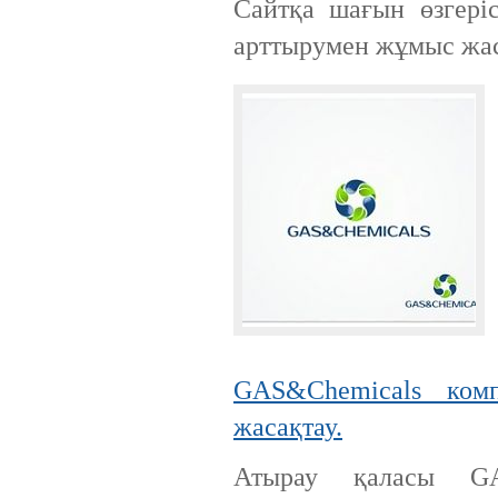
Сайтқа шағын өзгеріс
арттырумен жұмыс жа
GAS&Chemicals ком
жасақтау.
Атырау қаласы GA