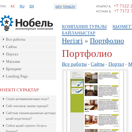
+7 7122
2
KZ
RU
EN
ТIЛI:
АТЫРАУ Қ.
КІРУ
ТІРКЕЛУ
+7 7172
7
АСТАНА Қ.
КОМПАНИЯ ТУРАЛЫ
ҚЫЗМЕТ
БАЙЛАНЫСТАР
Негізгі
»
Портфолио
Все работы
Сайты
Портфолио
Портал
Магазин
Все работы
-
Сайты
-
Портал
-
М
Брендинг
Landing Page
ӨЗЕКТІ СҰРАҚТАР
Ресейлік ТаймВеб компаниясының
Сіздің артықшылығыңыз неде?
керемет хостингі. Жылдармен
тексерілген! Кепілдік береміз! Сізге
Сайт жасақтау қанша тұрады?
ұнайтыны анық, қазір байқап көр!
Сайттың танымалдылығын арттыру
қалай жүргізіледі?
Сізбен қалай серіктес болуға
болады?