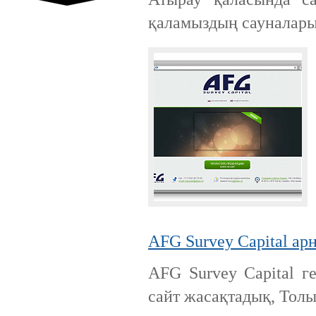
қаламыздың сауналарын
Ресей нарығында бірінші орында
тұрған ірі компаниялардың бірі.
UMI.CMS — сапасы жағынан ең
бірінші және ғаламторда
танымалдығы жағынан екінші
орындағы жедел әрі ыңғайлы
сайттарды басқару жүйесі
AFG Survey Capital ар
AFG Survey Capital г
Ресейлік ТаймВеб компаниясының
керемет хостингі. Жылдармен
сайт жасақтадық, Толы
тексерілген! Кепілдік береміз! Сізге
ұнайтыны анық, қазір байқап көр!