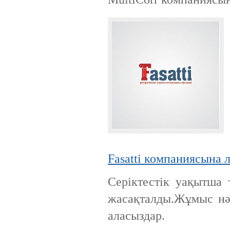
Fasatti компаниясына 
Серіктестік уақытша 
жасақталды.Жұмыс нә
аласыздар.