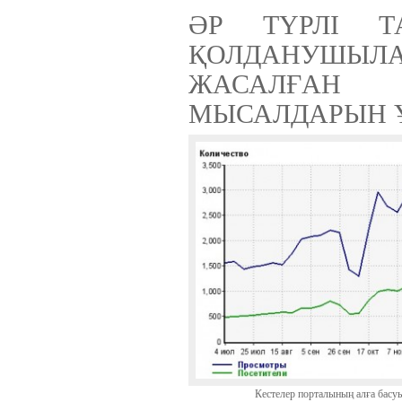
ӘР ТҮРЛІ Т
ҚОЛДАНУШЫЛ
ЖАСАЛҒАН 
МЫСАЛДАРЫН 
Ақпараттық қауіпсіздік шеңберінде
қарқынды дамып жатырған
компаниялардың бірі болып саналады.
Кестелер порталының алға басу