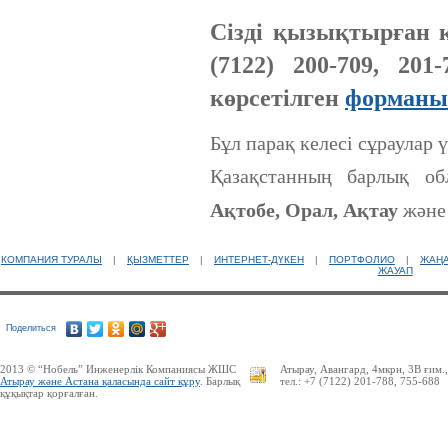
Сізді қызықтырған 
(7122) 200-709, 201
көрсетілген
форманы
Бұл парақ келесі сұраулар ү
Қазақстанның барлық о
Ақтобе, Орал, Ақтау
және 
КОМПАНИЯ ТУРАЛЫ
|
ҚЫЗМЕТТЕР
|
ИНТЕРНЕТ-ДҮКЕН
|
ПОРТФОЛИО
|
ЖАҢ
ЖАУАП
Поделиться
2013 © “Нобель” Инженерлік Компаниясы ЖШС
Атырау, Авангард, 4мкрн, 3В ғим.
Атырау және Астана қаласында сайт құру
. Барлық
тел.: +7 (7122) 201-788, 755-688
құқықтар қорғалған.