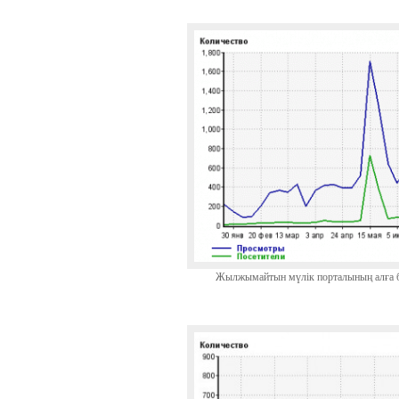
Жылжымайтын мүлiк порталының алға б