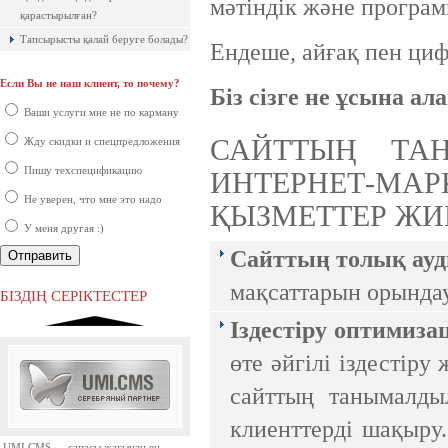
мәтіндік және программ
қарастырылған?
Тапсырысты қалай беруге болады?
Ендеше, айғақ пен циф
Если Вы не наш клиент, то почему?
Біз сізге не ұсына ал
Ақпараттық қауіпсіздік шеңберінде
қарқынды дамып жатырған
Ваши услуги мне не по карману
компаниялардың бірі болып саналады.
САЙТТЫҢ ТА
Жду скидки и спецпредложения
Пишу техспецификацию
ИНТЕРНЕТ-М
Не уверен, что мне это надо
ҚЫЗМЕТТЕР Ж
У меня другая :)
Сайттың толық ауд
Ресей нарығында бірінші орында
тұрған ірі компаниялардың бірі.
мақсаттарын орында
БІЗДІҢ СЕРІКТЕСТЕР
Iздестiру оптимиз
өте әйгілі іздестіру
сайттың танымалды
клиенттерді шақыру.
UMI.CMS — сапасы жағынан ең