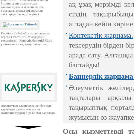
ақ ұзақ мерзімді к
бірінші және ғаламторда
танымалдығы жағынан екінші
орындағы жедел әрі ыңғайлы
сіздің тақырыбың
сайттарды басқару жүйесі
аптадан кейін көріне
Ресейлік ТаймВеб компаниясының
Контекстік жарнама.
керемет хостингі. Жылдармен
тексерілген! Кепілдік береміз! Сізге
тексерудің бірден бі
ұнайтыны анық, қазір байқап көр!
арада сату. Алғашқы 
бастайды!
Баннерлік жарнама
Әлеуметтік желілер
тақталары арқылы
тақырыптық портал
Ақпараттық қауіпсіздік шеңберінде
қарқынды дамып жатырған
компаниялардың бірі болып саналады.
жумысын өз жауапкер
Осы қызметтерді т