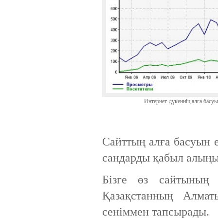
Интернет-дүкеннің алға басу
Сайттың алға басуын е
сандарды қабыл алыңы
Бізге өз сайтының
Қазақстанның Алмат
сеніммен тапсырады.