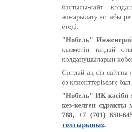
бастысы-сайт қолд
жоғарылату аспабы рет
Ресей нарығында бірінші орында
етеді.
тұрған ірі компаниялардың бірі.
"Нобель" Инженерл
қызметін таңдай от
қолданушыларын көбей
Сондай-ақ сіз сайтты 
UMI.CMS — сапасы жағынан ең
бірінші және ғаламторда
өз клиенттерімізге бұл
танымалдығы жағынан екінші
орындағы жедел әрі ыңғайлы
сайттарды басқару жүйесі
"Нобель" ИК кәсіби
кез-келген сұрақты 
Ресейлік ТаймВеб компаниясының
керемет хостингі. Жылдармен
788, +7 (701) 650-6
тексерілген! Кепілдік береміз! Сізге
ұнайтыны анық, қазір байқап көр!
толтырыңыз
.