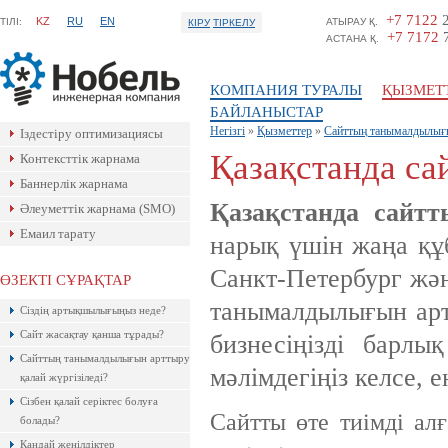
+7 7122
2
KZ
RU
EN
ТIЛI:
АТЫРАУ Қ.
КІРУ
ТІРКЕЛУ
+7 7172
7
АСТАНА Қ.
КОМПАНИЯ ТУРАЛЫ
ҚЫЗМЕТ
БАЙЛАНЫСТАР
Негізгі
»
Қызметтер
»
Сайттың танымалдылығ
Іздестіру оптимизациясы
Қазақстанда с
Контексттік жарнама
Баннерлік жарнама
Қазақстанда сайт
Әлеуметтік жарнама (SMO)
Емаил тарату
нарық үшін жаңа құ
Санкт-Петербург жән
ӨЗЕКТІ СҰРАҚТАР
Ресейлік ТаймВеб компаниясының
танымалдылығын арт
Сіздің артықшылығыңыз неде?
керемет хостингі. Жылдармен
тексерілген! Кепілдік береміз! Сізге
Сайт жасақтау қанша тұрады?
ұнайтыны анық, қазір байқап көр!
бизнесіңізді барлы
Сайттың танымалдылығын арттыру
мәлімдегіңіз келсе, 
қалай жүргізіледі?
Сізбен қалай серіктес болуға
Сайтты өте тиімді ал
болады?
Қандай жеңілдіктер