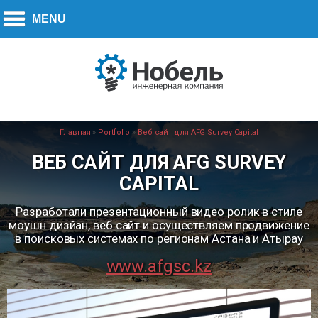
Call to action:
270-7779
+7 (778)
Главная
»
Portfolio
»
Веб сайт для AFG Survey Capital
ВЕБ САЙТ ДЛЯ AFG SURVEY
CAPITAL
Разработали презентационный видео ролик в стиле
моушн дизйан, веб сайт и осуществляем продвижение
в поисковых системах по регионам Астана и Атырау
www.afgsc.kz