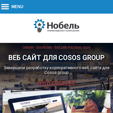
Call to action:
270-7779
+7 (778)
Главная
»
Портфолио
»
Веб сайт для Cosos group
ВЕБ САЙТ ДЛЯ COSOS GROUP
Завершили разработку корпоративного веб сайта для
Cosos group
www.cosos.kz