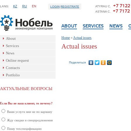
+7 7122
KZ
RU
EN
LANG:
ATYRAU C.
LOGIN
REGISTRATE
+7 7172
ASTANA C.
ABOUT
SERVICES
NEWS
Home
»
Actual issues
About
Actual issues
Services
News
Online request
Поделиться
Contacts
Portfolio
АКТУАЛЬНЫЕ ВОПРОСЫ
Если Вы не наш клиент, то почему?
Ваши услуги мне не по карману
Жду скидки и спецпредложения
Пишу техспецификацию