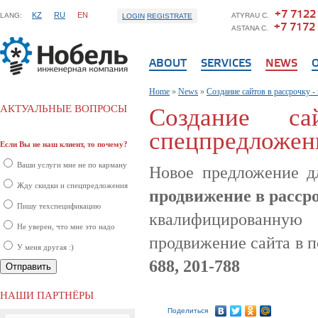
+7 7122
KZ
RU
EN
LANG:
ATYRAU C.
LOGIN
REGISTRATE
+7 7172
ASTANA C.
ABOUT
SERVICES
NEWS
Home
»
News
»
Создание сайтов в рассрочку -
АКТУАЛЬНЫЕ ВОПРОСЫ
Создание с
спецпредложен
Если Вы не наш клиент, то почему?
Ваши услуги мне не по карману
Новое предложение д
Жду скидки и спецпредложения
продвижение в рассро
Пишу техспецификацию
квалифицированну
Не уверен, что мне это надо
продвижение сайта в п
У меня другая :)
688, 201-788
НАШИ ПАРТНЁРЫ
Поделиться