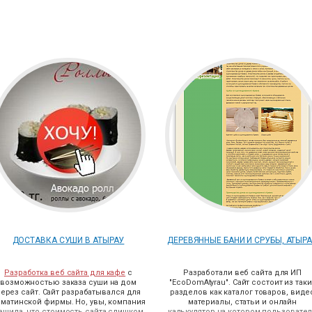
ДОСТАВКА СУШИ В АТЫРАУ
ДЕРЕВЯННЫЕ БАНИ И СРУБЫ, АТЫР
Разработка веб сайта для кафе
с
Разработали веб сайта для ИП
возможностью заказа суши на дом
"EcoDomAtyrau". Сайт состоит из таки
ерез сайт. Сайт разрабатывался для
разделов как каталог товаров, виде
матинской фирмы. Но, увы, компания
материалы, статьи и онлайн
ешила, что стоимость сайта слишком
калькулятор на котором пользовате