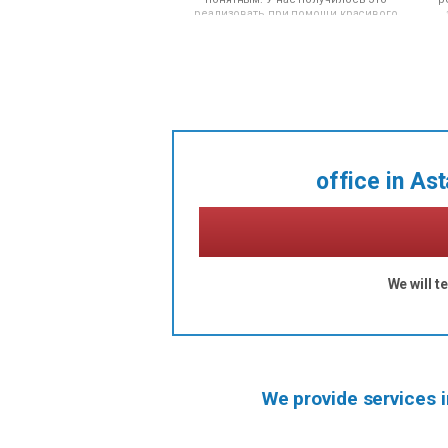
реализовать при помощи красивого
коллажа на главной странице сайта.
Удобный и кроссбраузерный сайт уже
радует своего владельца по адресу
-
www.matrixplus.kz
и
ко
у
ww
п
office in As
з
с
We will t
We provide services i