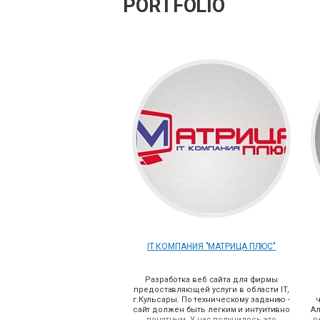
PORTFOLIO
IT КОМПАНИЯ "МАТРИЦА ПЛЮС"
Разработка веб сайта для фирмы
предоставляющей услуги в области IT,
г.Кульсары. По техническому заданию -
ч
сайт должен быть легким и интуитивно
Ал
понятным. У нас получилось это
р