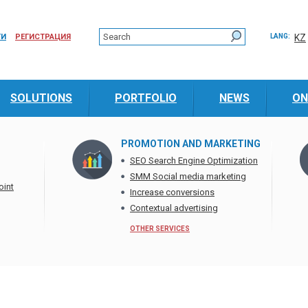
ТИ
РЕГИСТРАЦИЯ
LANG:
KZ
SOLUTIONS
PORTFOLIO
NEWS
ON
PROMOTION AND MARKETING
SEO Search Engine Optimization
SMM Social media marketing
oint
Increase conversions
Contextual advertising
OTHER SERVICES