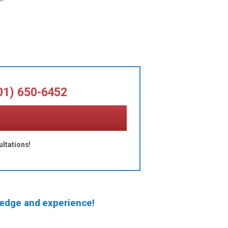
х
им
01) 650-6452
ultations!
wledge and experience!