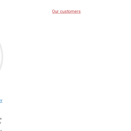
Our customers
АУ
х
о
ли