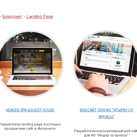
-
Брендинг
-
Landing Page
HEAVEN SPA & GUEST HOUSE
ВЕБ-САЙТ ДЛЯ АО “АТЫРАУ СУ
АРНАСЫ”
Разработали landing page и успешно
продвигаем сайт в Интернете
Разработали корпоративный веб-са
для АО “Индер су арнасы”