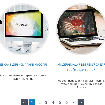
ВЕБ-САЙТ ДЛЯ КОМПАНИИ MADCAPS
МОДЕРНИЗАЦИЯ ВЕБ-РЕСУРСА ДЛ
ТОО "МОДЕРН-СТРОЙ"
Еще один очень интересный проект
нашей компании.
Модернизировали сайт для крупно
строительной компании города
Атырау.
<
1
2
3
4
5
6
7
>