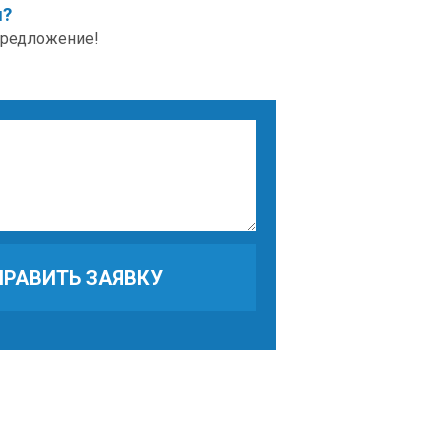
я?
 предложение!