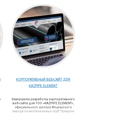
Я
КОРПОРАТИВНЫЙ ВЕБ-САЙТ ДЛЯ
KAZPIPE ELEMENT
й
Завершили разработку корпоративного
веб-сайта для
ТОО «KAZPIPE ELEMENT»,
официального дилера Атырауского
завода полиэтиленовых труб "Шеврон
Мунайгаз Инк".