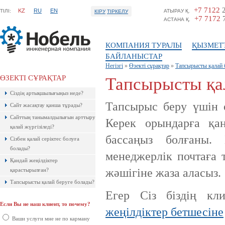
+7 7122
2
KZ
RU
EN
ТIЛI:
АТЫРАУ Қ.
КІРУ
ТІРКЕЛУ
+7 7172
7
АСТАНА Қ.
КОМПАНИЯ ТУРАЛЫ
ҚЫЗМЕТ
БАЙЛАНЫСТАР
Негізгі
»
Өзекті сұрақтар
»
Тапсырысты қалай 
ӨЗЕКТІ СҰРАҚТАР
Тапсырысты қа
Ресейлік ТаймВеб компаниясының
Сіздің артықшылығыңыз неде?
керемет хостингі. Жылдармен
тексерілген! Кепілдік береміз! Сізге
Тапсырыс беру үшін о
Сайт жасақтау қанша тұрады?
ұнайтыны анық, қазір байқап көр!
Сайттың танымалдылығын арттыру
Керек орындарға қан
қалай жүргізіледі?
бассаңыз болғаны.
Сізбен қалай серіктес болуға
болады?
менеджерлік почтаға 
Қандай жеңілдіктер
жәшігіне жаза аласыз.
қарастырылған?
Тапсырысты қалай беруге болады?
Егер Сіз біздің кли
Если Вы не наш клиент, то почему?
жеңілдіктер бетшесіне
Ақпараттық қауіпсіздік шеңберінде
қарқынды дамып жатырған
Ваши услуги мне не по карману
компаниялардың бірі болып саналады.