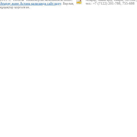
Атырау және Астана қаласында сайт құру
. Барлық
тел.: +7 (7122) 201-788, 755-688
құқықтар қорғалған.
UMI.CMS — сапасы жағынан ең
бірінші және ғаламторда
танымалдығы жағынан екінші
орындағы жедел әрі ыңғайлы
сайттарды басқару жүйесі
Ресейлік ТаймВеб компаниясының
керемет хостингі. Жылдармен
тексерілген! Кепілдік береміз! Сізге
ұнайтыны анық, қазір байқап көр!