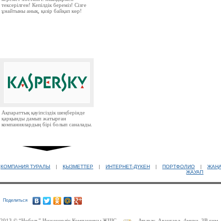
тексерілген! Кепілдік береміз! Сізге
ұнайтыны анық, қазір байқап көр!
Ақпараттық қауіпсіздік шеңберінде
қарқынды дамып жатырған
компаниялардың бірі болып саналады.
КОМПАНИЯ ТУРАЛЫ
|
ҚЫЗМЕТТЕР
|
ИНТЕРНЕТ-ДҮКЕН
|
ПОРТФОЛИО
|
ЖАҢ
ЖАУАП
Ресей нарығында бірінші орында
Поделиться
тұрған ірі компаниялардың бірі.
2013 © “Нобель” Инженерлік Компаниясы ЖШС
Атырау, Авангард, 4мкрн, 3В ғим.