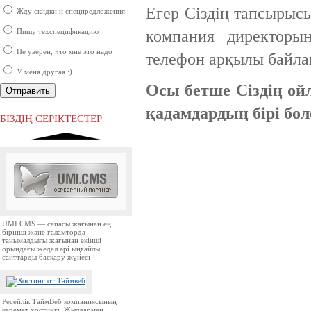
Егер Сіздің тапсырысы
Жду скидки и спецпредложения
Пишу техспецификацию
компания директоры
Не уверен, что мне это надо
телефон арқылы байла
У меня другая :)
Осы бетше Сіздің о
Ресей нарығында бірінші орында
қадамдардың бірі бо
тұрған ірі компаниялардың бірі.
БІЗДІҢ СЕРІКТЕСТЕР
UMI.CMS — сапасы жағынан ең
бірінші және ғаламторда
танымалдығы жағынан екінші
орындағы жедел әрі ыңғайлы
сайттарды басқару жүйесі
Ресейлік ТаймВеб компаниясының
керемет хостингі. Жылдармен