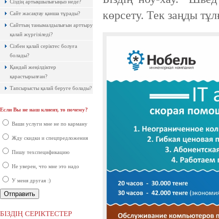
Сіздің артықшылығыңыз неде?
керемет хостингі. Жылдармен
тексерілген! Кепілдік береміз! Сізге
көрсету. Тек заңды тұл
Сайт жасақтау қанша тұрады?
ұнайтыны анық, қазір байқап көр!
Сайттың танымалдылығын арттыру
қалай жүргізіледі?
Сізбен қалай серіктес болуға
болады?
Қандай жеңілдіктер
қарастырылған?
Тапсырысты қалай беруге болады?
Если Вы не наш клиент, то почему?
Ақпараттық қауіпсіздік шеңберінде
қарқынды дамып жатырған
Ваши услуги мне не по карману
компаниялардың бірі болып саналады.
Жду скидки и спецпредложения
Пишу техспецификацию
Не уверен, что мне это надо
У меня другая :)
Ресей нарығында бірінші орында
тұрған ірі компаниялардың бірі.
БІЗДІҢ СЕРІКТЕСТЕР