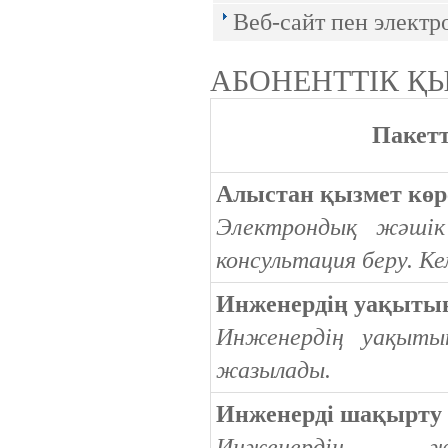
Веб-сайт пен электр
АБОНЕНТТІК Қ
Пакет
Алыстан қызмет көр
Электрондық жәші
консультация беру. К
Инженердің уақытын
Инженердің уақытын
жазылады.
Инженерді шақырту
Инженердің жо