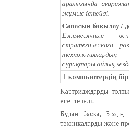
аралығында авариял
жұмыс істейді.
Сапасын бақылау / д
Ежемесячные вс
стратегического р
технологияларды
сұрақтары айлық кезд
1 компьютердің бір
Картридждарды толт
есептеледі.
Бұдан басқа, Біздің
техникаларды және пр