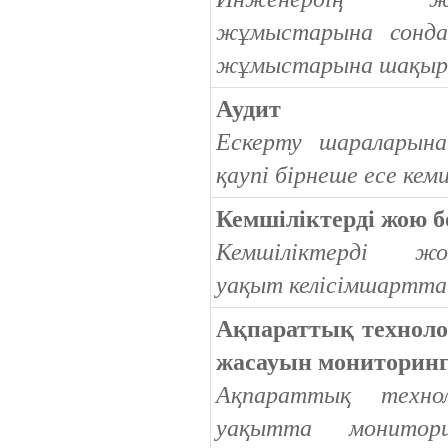
жұмыстарына сонда
жұмыстарына шақыр
Аудит
Ескерту шараларын
қаупі бірнеше есе кеми
Кемшіліктерді жою 
Кемшіліктерді ж
уақыт
келісімшартта
Ақпараттық техноло
жасауын мониторинг
Ақпараттық техно
уақытта монитор