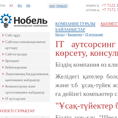
+7 7122
2
KZ
RU
EN
ТIЛI:
АТЫРАУ Қ.
КІРУ
ТІРКЕЛУ
+7 7172
7
АСТАНА Қ.
КОМПАНИЯ ТУРАЛЫ
ҚЫЗМЕТ
БАЙЛАНЫСТАР
Негізгі
»
Қызметтер
»
IТ аутсорсинг
Сайт құру
IТ аутсорсинг
Сайттың танымалдылығын
арттыру
көрсету, консул
Сайтты қолдау
Брендинг
Біздің компания өз кл
Бейнежарнама
Лицензиялық бағдарламалық
Желідегі қателер бо
қамтамамен жабдықтау
және т.б ұсақ-түйек ж
Компьютерлер және
оргтехникамен жабдықтау
ға дейінгі компьютер 
IТ аутсорсинг
"Ұсақ-түйектер
ӨЗЕКТІ СҰРАҚТАР
Біздің ноу-хау. "Шве
Ресейлік ТаймВеб компаниясының