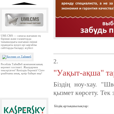
UMI.CMS — сапасы жағынан ең
бірінші және ғаламторда
танымалдығы жағынан екінші
орындағы жедел әрі ыңғайлы
сайттарды басқару жүйесі
2.
Ресейлік ТаймВеб компаниясының
керемет хостингі. Жылдармен
"Уақыт-ақша" та
тексерілген! Кепілдік береміз! Сізге
ұнайтыны анық, қазір байқап көр!
Біздің ноу-хау. "Ш
қызмет көрсету. Тек 
Біздің артықшылықтар: