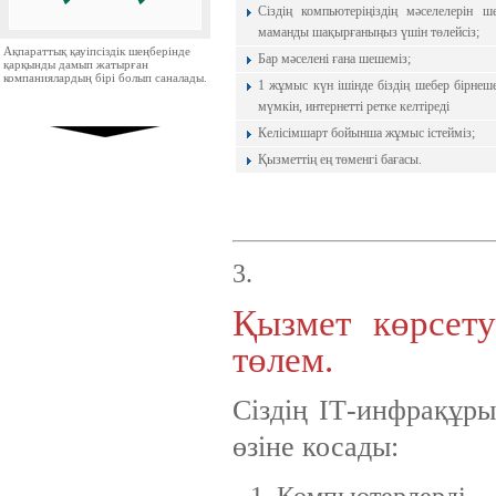
Сіздің компьютеріңіздің мәселелерін 
маманды шақырғаныңыз үшін төлейсіз;
Ақпараттық қауіпсіздік шеңберінде
Бар мәселені ғана шешеміз;
қарқынды дамып жатырған
компаниялардың бірі болып саналады.
1 жұмыс күн ішінде біздің шебер бірнеш
мүмкін, интернетті ретке келтіреді
Келісімшарт бойынша жұмыс істейміз;
Қызметтің ең төменгі бағасы.
Ресей нарығында бірінші орында
тұрған ірі компаниялардың бірі.
3.
Қызмет көрсету
төлем.
Сіздің IТ-инфрақұр
өзіне косады:
UMI.CMS — сапасы жағынан ең
бірінші және ғаламторда
танымалдығы жағынан екінші
орындағы жедел әрі ыңғайлы
Компьютерлерді, 