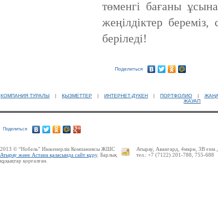
төменгі бағаны ұсына
жеңілдіктер береміз,
беріледі!
Поделиться
КОМПАНИЯ ТУРАЛЫ
|
ҚЫЗМЕТТЕР
|
ИНТЕРНЕТ-ДҮКЕН
|
ПОРТФОЛИО
|
ЖАҢ
ЖАУАП
Поделиться
2013 © “Нобель” Инженерлік Компаниясы ЖШС
Атырау, Авангард, 4мкрн, 3В ғим.
Атырау және Астана қаласында сайт құру
. Барлық
тел.: +7 (7122) 201-788, 755-688
құқықтар қорғалған.