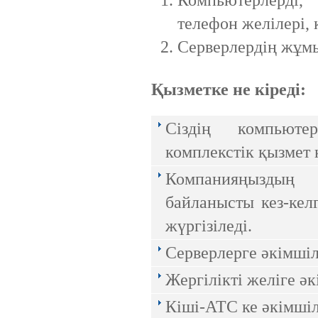
сайттарды басқару жүйесі
телефон желілері,
Серверлердің жұмыс
Ресейлік ТаймВеб компаниясының
керемет хостингі. Жылдармен
тексерілген! Кепілдік береміз! Сізге
ұнайтыны анық, қазір байқап көр!
Қызметке не кіреді:
Сіздің компьютерл
комплекстік қызмет
Компанияңызды
байланысты кез-кел
Ақпараттық қауіпсіздік шеңберінде
жүргізіледі.
қарқынды дамып жатырған
компаниялардың бірі болып саналады.
Серверлерге әкімшіл
Жергілікті желіге әк
Кіші-АТС ке әкімшіл