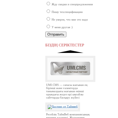
Жду скидки и спецпредложения
Пишу техспецификацию
Не уверен, что мне это надо
У меня другая :)
Ресей нарығында бірінші орында
тұрған ірі компаниялардың бірі.
БІЗДІҢ СЕРІКТЕСТЕР
UMI.CMS — сапасы жағынан ең
бірінші және ғаламторда
танымалдығы жағынан екінші
орындағы жедел әрі ыңғайлы
сайттарды басқару жүйесі
Ресейлік ТаймВеб компаниясының
керемет хостингі. Жылдармен