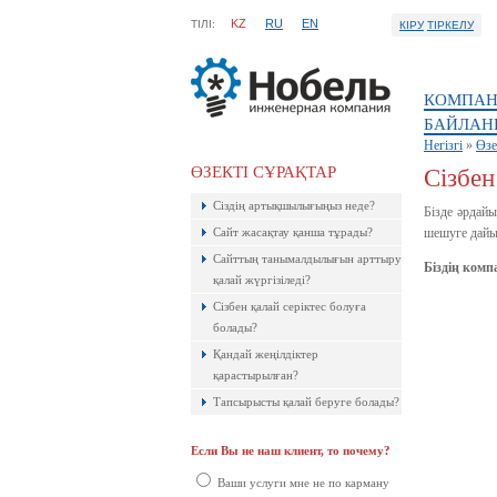
KZ
RU
EN
ТIЛI:
КІРУ
ТІРКЕЛУ
КОМПАН
БАЙЛАН
Негізгі
»
Өзе
ӨЗЕКТІ СҰРАҚТАР
Сізбен
Ресейлік ТаймВеб компаниясының
Сіздің артықшылығыңыз неде?
керемет хостингі. Жылдармен
Бізде әрдайы
тексерілген! Кепілдік береміз! Сізге
Сайт жасақтау қанша тұрады?
шешуге дайын
ұнайтыны анық, қазір байқап көр!
Сайттың танымалдылығын арттыру
Біздің комп
қалай жүргізіледі?
Сізбен қалай серіктес болуға
болады?
Қандай жеңілдіктер
қарастырылған?
Тапсырысты қалай беруге болады?
Если Вы не наш клиент, то почему?
Ақпараттық қауіпсіздік шеңберінде
қарқынды дамып жатырған
Ваши услуги мне не по карману
компаниялардың бірі болып саналады.