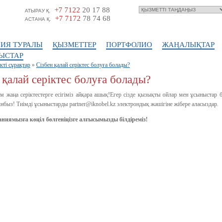
+7 7122
20 17 88
АТЫРАУ Қ.
+7 7172
78 74 68
АСТАНА Қ.
ИЯ ТУРАЛЫ
ҚЫЗМЕТТЕР
ПОРТФОЛИО
ЖАҢАЛЫҚТАР
ЫСТАР
кті сұрақтар
»
Сізбен қалай серіктес болуға болады?
 қалай серіктес болуға болады?
м жаңа серіктестерге есігіміз айқара ашық!Егер сізде қызықты ойлар мен ұсыныстар б
быз! Тиімді ұсыныстарды partner@iknobel.kz электрондық жәшігіне жібере аласыздар.
аниямызға көңіл бөлгеніңізге алғысымызды білдіреміз!