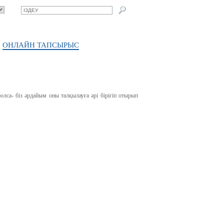
ОНЛАЙН ТАПСЫРЫС
олса- біз әрдайым оны талқылауға әрі бірігіп отырып