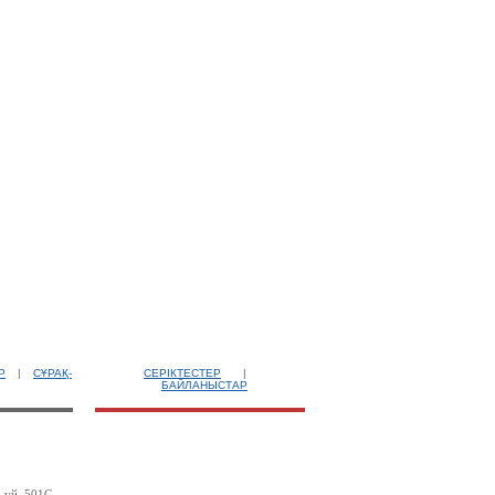
Р
|
СҰРАҚ-
СЕРІКТЕСТЕР
|
БАЙЛАНЫСТАР
 үй, 501С