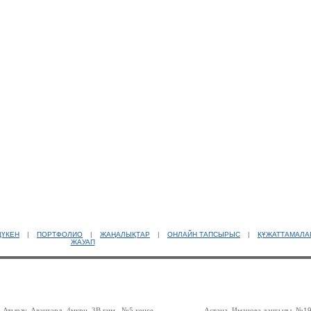
ДҮКЕН
|
ПОРТФОЛИО
|
ЖАҢАЛЫҚТАР
|
ОНЛАЙН ТАПСЫРЫС
|
ҚҰЖАТТАМАЛА
ЖАУАП
Атырау, Авангард, 4мкрн, 3В ғим., №5 кеңсе
Астана, Иманова даңғылы, №19