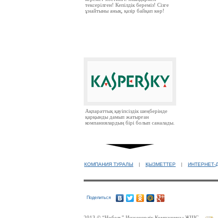
тексерілген! Кепілдік береміз! Сізге
ұнайтыны анық, қазір байқап көр!
Ақпараттық қауіпсіздік шеңберінде
қарқынды дамып жатырған
компаниялардың бірі болып саналады.
КОМПАНИЯ ТУРАЛЫ
|
ҚЫЗМЕТТЕР
|
ИНТЕРНЕТ-
Ресей нарығында бірінші орында
Поделиться
тұрған ірі компаниялардың бірі.
2013 © “Нобель” Инженерлік Компаниясы ЖШС