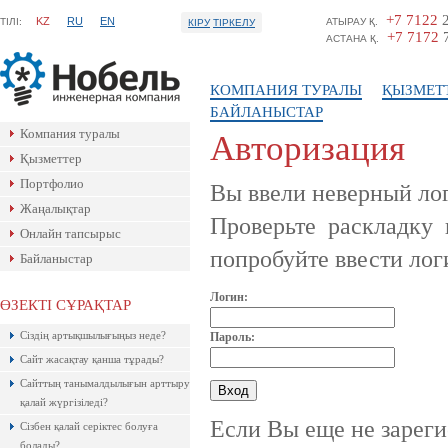
+7 7122
2
KZ
RU
EN
ТIЛI:
АТЫРАУ Қ.
КІРУ
ТІРКЕЛУ
+7 7172
7
АСТАНА Қ.
КОМПАНИЯ ТУРАЛЫ
ҚЫЗМЕТ
БАЙЛАНЫСТАР
Компания туралы
Авторизация
Қызметтер
Портфолио
Вы ввели неверный лог
Жаңалықтар
Проверьте раскладку
Онлайн тапсырыс
попробуйте ввести лог
Байланыстар
Логин:
ӨЗЕКТІ СҰРАҚТАР
Ресейлік ТаймВеб компаниясының
Сіздің артықшылығыңыз неде?
керемет хостингі. Жылдармен
Пароль:
тексерілген! Кепілдік береміз! Сізге
Сайт жасақтау қанша тұрады?
ұнайтыны анық, қазір байқап көр!
Сайттың танымалдылығын арттыру
қалай жүргізіледі?
Если Вы еще не зарег
Сізбен қалай серіктес болуға
болады?