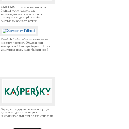
UMI.CMS — сапасы жағынан ең
бірінші және ғаламторда
танымалдығы жағынан екінші
орындағы жедел әрі ыңғайлы
сайттарды басқару жүйесі
Ресейлік ТаймВеб компаниясының
керемет хостингі. Жылдармен
тексерілген! Кепілдік береміз! Сізге
ұнайтыны анық, қазір байқап көр!
Ақпараттық қауіпсіздік шеңберінде
қарқынды дамып жатырған
компаниялардың бірі болып саналады.