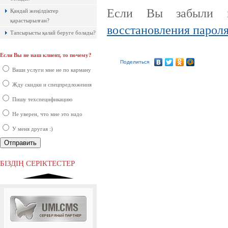
Если Вы забыли 
Қандай жеңілдіктер
қарастырылған?
восстановления парол
Тапсырысты қалай беруге болады?
Если Вы не наш клиент, то почему?
Ақпараттық қауіпсіздік шеңберінде
Поделиться
қарқынды дамып жатырған
Ваши услуги мне не по карману
компаниялардың бірі болып саналады.
Жду скидки и спецпредложения
Пишу техспецификацию
Не уверен, что мне это надо
У меня другая :)
Ресей нарығында бірінші орында
тұрған ірі компаниялардың бірі.
БІЗДІҢ СЕРІКТЕСТЕР