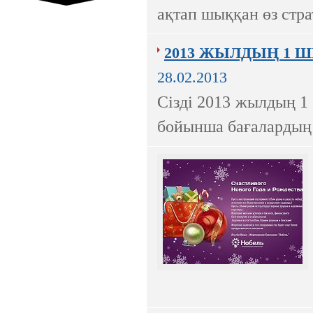
ақтап шыққан өз стра
2013 ЖЫЛДЫҢ 1 
28.02.2013
Ресей нарығында бірінші орында
тұрған ірі компаниялардың бірі.
Сізді 2013 жылдың 1
бойынша бағалардың 
UMI.CMS — сапасы жағынан ең
бірінші және ғаламторда
танымалдығы жағынан екінші
орындағы жедел әрі ыңғайлы
сайттарды басқару жүйесі
Ресейлік ТаймВеб компаниясының
керемет хостингі. Жылдармен
тексерілген! Кепілдік береміз! Сізге
ұнайтыны анық, қазір байқап көр!