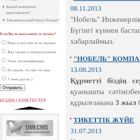
Қандай жеңілдіктер
08.11.2013
қарастырылған?
"Нобель" Инженерлік
Тапсырысты қалай беруге болады?
Бүгінгі күннен баст
Если Вы не наш клиент, то почему?
Ақпараттық қауіпсіздік шеңберінде
хабарлаймыз.
қарқынды дамып жатырған
Ваши услуги мне не по карману
компаниялардың бірі болып саналады.
Жду скидки и спецпредложения
"НОБЕЛЬ" КОМПА
Пишу техспецификацию
13.08.2013
Не уверен, что мне это надо
Құрметті біздің с
У меня другая :)
қуанышты сәтімізбе
Ресей нарығында бірінші орында
тұрған ірі компаниялардың бірі.
БІЗДІҢ СЕРІКТЕСТЕР
құрылғанына
3 жыл
ТИКЕТТІК ЖҮЙЕ
31.07.2013