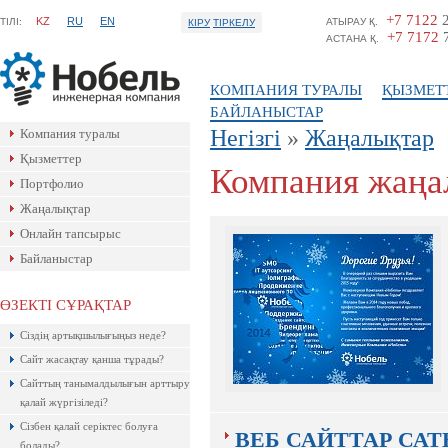
+7 7122
2
KZ
RU
EN
ТIЛI:
АТЫРАУ Қ.
КІРУ
ТІРКЕЛУ
+7 7172
7
АСТАНА Қ.
КОМПАНИЯ ТУРАЛЫ
ҚЫЗМЕТ
БАЙЛАНЫСТАР
Негізгі
»
Жаңалықтар
Компания туралы
Қызметтер
Компания жаңа
Портфолио
Жаңалықтар
Онлайн тапсырыс
Байланыстар
ӨЗЕКТІ СҰРАҚТАР
Ресейлік ТаймВеб компаниясының
Сіздің артықшылығыңыз неде?
керемет хостингі. Жылдармен
тексерілген! Кепілдік береміз! Сізге
Сайт жасақтау қанша тұрады?
ұнайтыны анық, қазір байқап көр!
Сайттың танымалдылығын арттыру
қалай жүргізіледі?
Сізбен қалай серіктес болуға
ВЕБ САЙТТАР СА
болады?