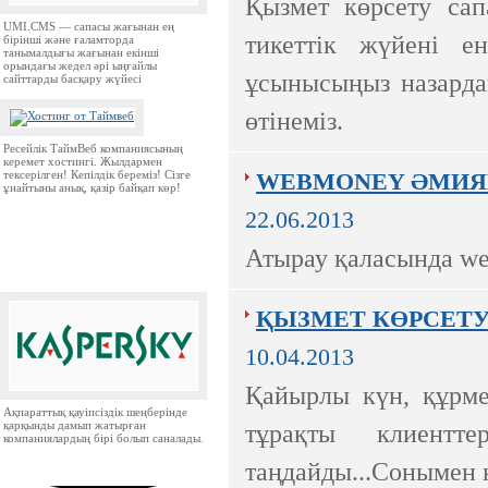
Қызмет көрсету сап
UMI.CMS — сапасы жағынан ең
тикеттік жүйені ен
бірінші және ғаламторда
танымалдығы жағынан екінші
орындағы жедел әрі ыңғайлы
ұсынысыңыз назардан
сайттарды басқару жүйесі
өтінеміз.
Ресейлік ТаймВеб компаниясының
керемет хостингі. Жылдармен
тексерілген! Кепілдік береміз! Сізге
WEBMONEY ӘМИЯ
ұнайтыны анық, қазір байқап көр!
22.06.2013
Атырау қаласында we
ҚЫЗМЕТ КӨРСЕТУ
10.04.2013
Қайырлы күн, құрме
Ақпараттық қауіпсіздік шеңберінде
қарқынды дамып жатырған
тұрақты клиент
компаниялардың бірі болып саналады.
таңдайды...Сонымен қ