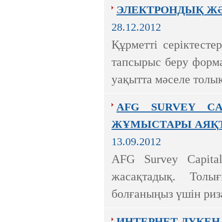
ЭЛЕКТРОНДЫҚ ЖӘ
28.12.2012
Құрметті серіктесте
тапсырыс беру форма
уақытта мәселе толы
Ақпараттық қауіпсіздік шеңберінде
қарқынды дамып жатырған
AFG SURVEY C
компаниялардың бірі болып саналады.
ЖҰМЫСТАРЫ АЯҚ
13.09.2012
AFG Survey Capita
жасақтадық. Толығ
болғаныңыз үшін ри
ИНТЕРНЕТ ДҮКЕН