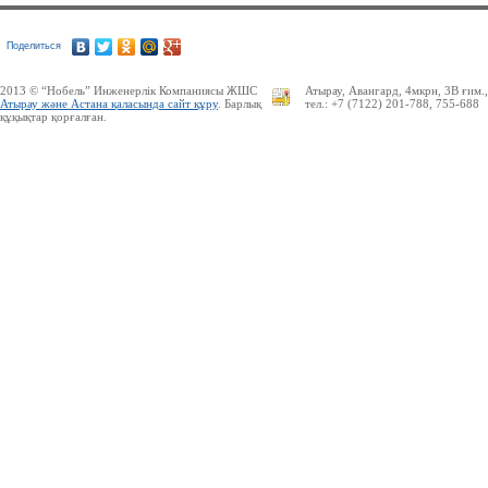
Поделиться
2013 © “Нобель” Инженерлік Компаниясы ЖШС
Атырау, Авангард, 4мкрн, 3В ғим.
Атырау және Астана қаласында сайт құру
. Барлық
тел.: +7 (7122) 201-788, 755-688
құқықтар қорғалған.