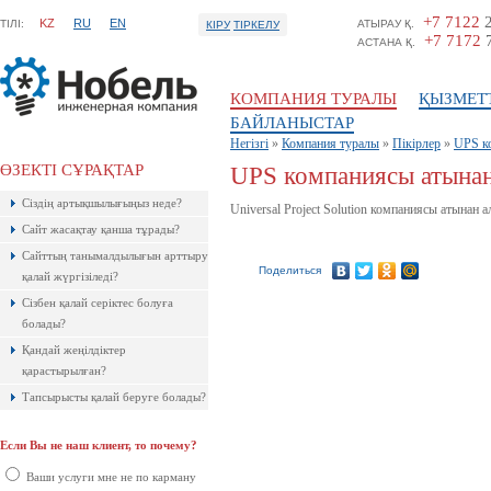
+7 7122
2
KZ
RU
EN
ТIЛI:
АТЫРАУ Қ.
КІРУ
ТІРКЕЛУ
+7 7172
7
АСТАНА Қ.
КОМПАНИЯ ТУРАЛЫ
ҚЫЗМЕТ
БАЙЛАНЫСТАР
Негізгі
»
Компания туралы
»
Пікірлер
»
UPS к
ӨЗЕКТІ СҰРАҚТАР
UPS компаниясы атынан
Ресейлік ТаймВеб компаниясының
Сіздің артықшылығыңыз неде?
керемет хостингі. Жылдармен
Universal Project Solution компаниясы атынан 
тексерілген! Кепілдік береміз! Сізге
Сайт жасақтау қанша тұрады?
ұнайтыны анық, қазір байқап көр!
Сайттың танымалдылығын арттыру
Поделиться
қалай жүргізіледі?
Сізбен қалай серіктес болуға
болады?
Қандай жеңілдіктер
қарастырылған?
Тапсырысты қалай беруге болады?
Если Вы не наш клиент, то почему?
Ақпараттық қауіпсіздік шеңберінде
қарқынды дамып жатырған
Ваши услуги мне не по карману
компаниялардың бірі болып саналады.