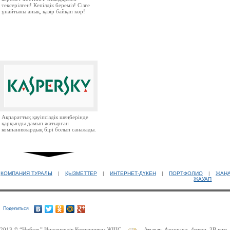
тексерілген! Кепілдік береміз! Сізге
ұнайтыны анық, қазір байқап көр!
Ақпараттық қауіпсіздік шеңберінде
қарқынды дамып жатырған
компаниялардың бірі болып саналады.
КОМПАНИЯ ТУРАЛЫ
|
ҚЫЗМЕТТЕР
|
ИНТЕРНЕТ-ДҮКЕН
|
ПОРТФОЛИО
|
ЖАҢ
ЖАУАП
Ресей нарығында бірінші орында
Поделиться
тұрған ірі компаниялардың бірі.
2013 © “Нобель” Инженерлік Компаниясы ЖШС
Атырау, Авангард, 4мкрн, 3В ғим.