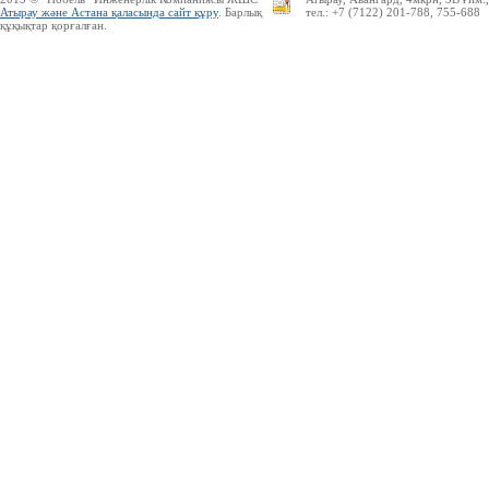
Атырау және Астана қаласында сайт құру
. Барлық
тел.: +7 (7122) 201-788, 755-688
құқықтар қорғалған.
UMI.CMS — сапасы жағынан ең
бірінші және ғаламторда
танымалдығы жағынан екінші
орындағы жедел әрі ыңғайлы
сайттарды басқару жүйесі
Ресейлік ТаймВеб компаниясының
керемет хостингі. Жылдармен
тексерілген! Кепілдік береміз! Сізге
ұнайтыны анық, қазір байқап көр!