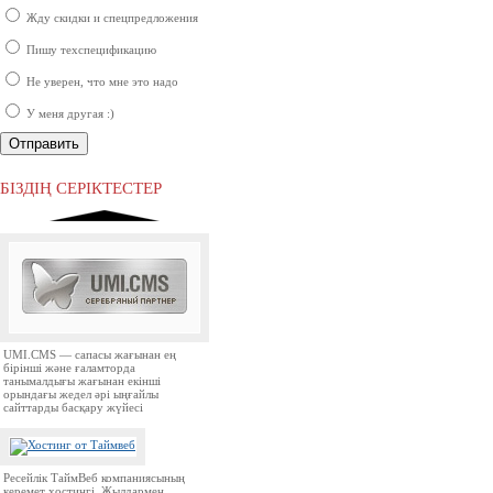
Жду скидки и спецпредложения
Пишу техспецификацию
Не уверен, что мне это надо
У меня другая :)
Ресей нарығында бірінші орында
тұрған ірі компаниялардың бірі.
БІЗДІҢ СЕРІКТЕСТЕР
UMI.CMS — сапасы жағынан ең
бірінші және ғаламторда
танымалдығы жағынан екінші
орындағы жедел әрі ыңғайлы
сайттарды басқару жүйесі
Ресейлік ТаймВеб компаниясының
керемет хостингі. Жылдармен