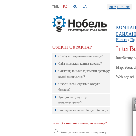
KZ
RU
EN
ТIЛI:
КІРУ
ТІРКЕЛУ
КОМПАН
БАЙЛАН
Негізгі
»
По
ӨЗЕКТІ СҰРАҚТАР
InterB
Ресейлік ТаймВеб компаниясының
Сіздің артықшылығыңыз неде?
керемет хостингі. Жылдармен
InterBeauty 
тексерілген! Кепілдік береміз! Сізге
Сайт жасақтау қанша тұрады?
ұнайтыны анық, қазір байқап көр!
Мәртебесі:
Ж
Сайттың танымалдылығын арттыру
қалай жүргізіледі?
Web адресі:
Сізбен қалай серіктес болуға
болады?
Қандай жеңілдіктер
қарастырылған?
Тапсырысты қалай беруге болады?
Если Вы не наш клиент, то почему?
Ақпараттық қауіпсіздік шеңберінде
қарқынды дамып жатырған
Ваши услуги мне не по карману
компаниялардың бірі болып саналады.