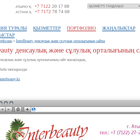
+7 7122
20 17 88
АТЫРАУ Қ.
+7 7172
78 74 68
АСТАНА Қ.
ИЯ ТУРАЛЫ
ҚЫЗМЕТТЕР
ПОРТФОЛИО
ЖАҢАЛЫҚТАР
ЫСТАР
ртфолио
»
InterBeauty денсаулық және сұлулық орталығының сайты
eauty денсаулық және сұлулық орталығының 
денсаулық және сұлулық орталығының сайт жасақтадық,
оба тапсырылды
interbeauty.kz