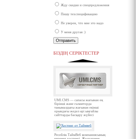
Жду скидки и спецпредложения
Пишу техспецификацию
Не уверен, что мне это надо
У меня другая :)
Ресей нарығында бірінші орында
тұрған ірі компаниялардың бірі.
БІЗДІҢ СЕРІКТЕСТЕР
UMI.CMS — сапасы жағынан ең
бірінші және ғаламторда
танымалдығы жағынан екінші
орындағы жедел әрі ыңғайлы
сайттарды басқару жүйесі
Ресейлік ТаймВеб компаниясының
керемет хостингі. Жылдармен