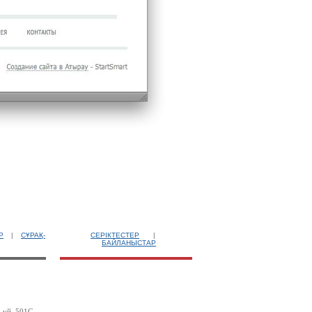
Р
|
СҰРАҚ-
СЕРІКТЕСТЕР
|
БАЙЛАНЫСТАР
 үй, 501С