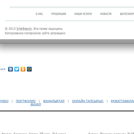
ься
ДҮКЕН
|
ПОРТФОЛИО
|
ЖАҢАЛЫҚТАР
|
ОНЛАЙН ТАПСЫРЫС
|
ҚҰЖАТТАМАЛА
ЖАУАП
Атырау, Авангард, 4мкрн, 3В ғим., №5 кеңсе
Астана, Иманова даңғылы, №19