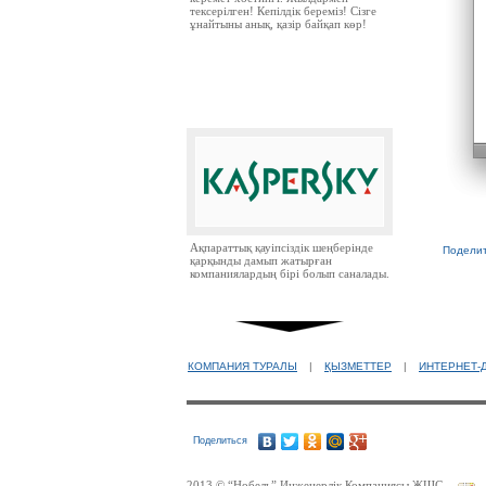
тексерілген! Кепілдік береміз! Сізге
ұнайтыны анық, қазір байқап көр!
Ақпараттық қауіпсіздік шеңберінде
Поделит
қарқынды дамып жатырған
компаниялардың бірі болып саналады.
КОМПАНИЯ ТУРАЛЫ
|
ҚЫЗМЕТТЕР
|
ИНТЕРНЕТ-
Ресей нарығында бірінші орында
Поделиться
тұрған ірі компаниялардың бірі.
2013 © “Нобель” Инженерлік Компаниясы ЖШС