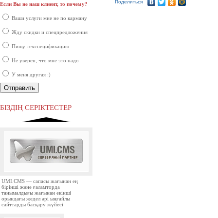
Поделиться
Если Вы не наш клиент, то почему?
Ақпараттық қауіпсіздік шеңберінде
қарқынды дамып жатырған
Ваши услуги мне не по карману
компаниялардың бірі болып саналады.
Жду скидки и спецпредложения
Пишу техспецификацию
Не уверен, что мне это надо
У меня другая :)
Ресей нарығында бірінші орында
тұрған ірі компаниялардың бірі.
БІЗДІҢ СЕРІКТЕСТЕР
UMI.CMS — сапасы жағынан ең
бірінші және ғаламторда
танымалдығы жағынан екінші
орындағы жедел әрі ыңғайлы
сайттарды басқару жүйесі