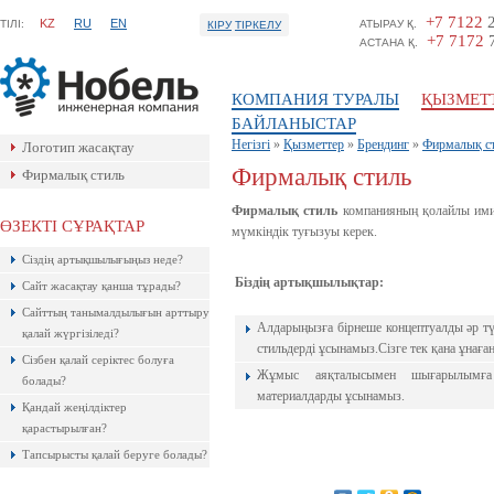
+7 7122
2
KZ
RU
EN
ТIЛI:
АТЫРАУ Қ.
КІРУ
ТІРКЕЛУ
+7 7172
7
АСТАНА Қ.
КОМПАНИЯ ТУРАЛЫ
ҚЫЗМЕТ
БАЙЛАНЫСТАР
Негізгі
»
Қызметтер
»
Брендинг
»
Фирмалық с
Логотип жасақтау
Фирмалық стиль
Фирмалық стиль
Фирмалық стиль
компанияның қолайлы имид
ӨЗЕКТІ СҰРАҚТАР
мүмкіндік туғызуы керек.
Ресейлік ТаймВеб компаниясының
Сіздің артықшылығыңыз неде?
керемет хостингі. Жылдармен
тексерілген! Кепілдік береміз! Сізге
Біздің артықшылықтар:
Сайт жасақтау қанша тұрады?
ұнайтыны анық, қазір байқап көр!
Сайттың танымалдылығын арттыру
Алдарыңызға бiрнеше концептуалды әр т
қалай жүргізіледі?
стильдерді ұсынамыз.Сізге тек қана ұнаға
Сізбен қалай серіктес болуға
Жұмыс аяқталысымен шығарылымға
болады?
материалдарды ұсынамыз.
Қандай жеңілдіктер
қарастырылған?
Тапсырысты қалай беруге болады?