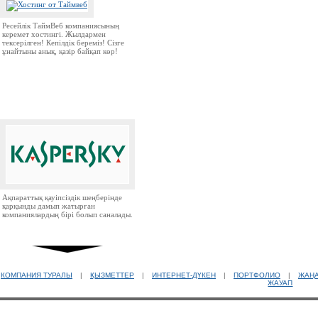
Ресейлік ТаймВеб компаниясының
керемет хостингі. Жылдармен
тексерілген! Кепілдік береміз! Сізге
ұнайтыны анық, қазір байқап көр!
Ақпараттық қауіпсіздік шеңберінде
қарқынды дамып жатырған
компаниялардың бірі болып саналады.
КОМПАНИЯ ТУРАЛЫ
|
ҚЫЗМЕТТЕР
|
ИНТЕРНЕТ-ДҮКЕН
|
ПОРТФОЛИО
|
ЖАҢ
ЖАУАП