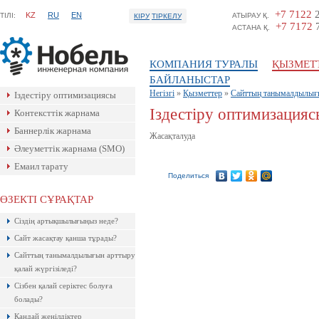
+7 7122
2
KZ
RU
EN
ТIЛI:
АТЫРАУ Қ.
КІРУ
ТІРКЕЛУ
+7 7172
7
АСТАНА Қ.
КОМПАНИЯ ТУРАЛЫ
ҚЫЗМЕТ
БАЙЛАНЫСТАР
Негізгі
»
Қызметтер
»
Сайттың танымалдылығ
Іздестіру оптимизациясы
Іздестіру оптимизацияс
Контексттік жарнама
Баннерлік жарнама
Жасақталуда
Әлеуметтік жарнама (SMO)
Емаил тарату
Поделиться
ӨЗЕКТІ СҰРАҚТАР
Ресейлік ТаймВеб компаниясының
Сіздің артықшылығыңыз неде?
керемет хостингі. Жылдармен
тексерілген! Кепілдік береміз! Сізге
Сайт жасақтау қанша тұрады?
ұнайтыны анық, қазір байқап көр!
Сайттың танымалдылығын арттыру
қалай жүргізіледі?
Сізбен қалай серіктес болуға
болады?
Қандай жеңілдіктер