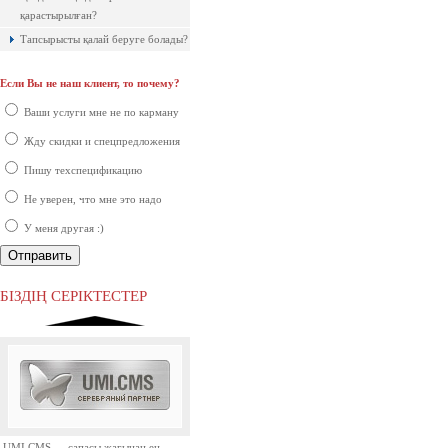
қарастырылған?
Тапсырысты қалай беруге болады?
Если Вы не наш клиент, то почему?
Ақпараттық қауіпсіздік шеңберінде
қарқынды дамып жатырған
Ваши услуги мне не по карману
компаниялардың бірі болып саналады.
Жду скидки и спецпредложения
Пишу техспецификацию
Не уверен, что мне это надо
У меня другая :)
Ресей нарығында бірінші орында
тұрған ірі компаниялардың бірі.
БІЗДІҢ СЕРІКТЕСТЕР
UMI.CMS — сапасы жағынан ең