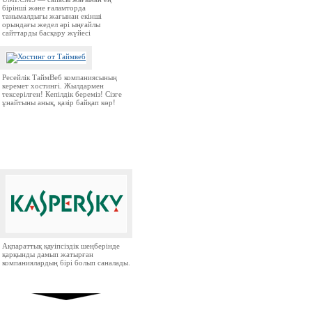
бірінші және ғаламторда
танымалдығы жағынан екінші
орындағы жедел әрі ыңғайлы
сайттарды басқару жүйесі
Ресейлік ТаймВеб компаниясының
керемет хостингі. Жылдармен
тексерілген! Кепілдік береміз! Сізге
ұнайтыны анық, қазір байқап көр!
Ақпараттық қауіпсіздік шеңберінде
қарқынды дамып жатырған
компаниялардың бірі болып саналады.